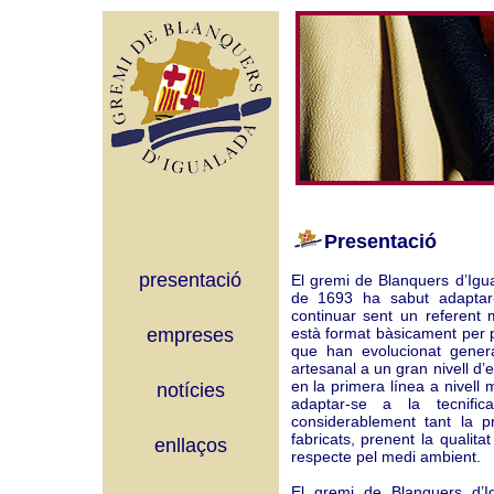
Presentació
presentació
El gremi de Blanquers d’Igua
de 1693 ha sabut adaptar-
continuar sent un referent 
empreses
està format bàsicament per p
que han evolucionat gener
artesanal a un gran nivell d’
en la primera línea a nivell
notícies
adaptar-se a la tecnifi
considerablement tant la p
fabricats, prenent la quali
enllaços
respecte pel medi ambient.
El gremi de Blanquers d’I