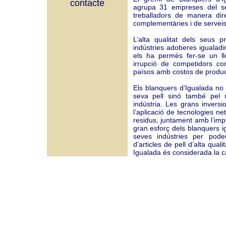
contacte
agrupa 31 empreses del se
treballadors de manera dir
complementàries i de serveis
L’alta qualitat dels seus p
indústries adoberes igualad
els ha permès fer-se un l
irrupció de competidors co
països amb costos de producc
Els blanquers d’Igualada no 
seva pell sinó també pel 
indústria. Les grans invers
l’aplicació de tecnologies ne
residus, juntament amb l’impu
gran esforç dels blanquers ig
seves indústries per pod
d’articles de pell d’alta qua
Igualada és considerada la ca