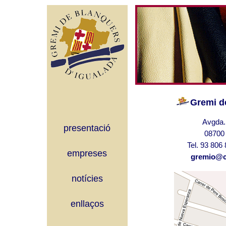
Gremi d
Avgda. 
presentació
08700 
Tel. 93 806 
empreses
gremio@cu
notícies
enllaços