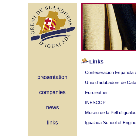
Links
Confederación Española d
presentation
Unió d'adobadors de Cata
companies
Euroleather
INESCOP
news
Museu de la Pell d'Iguala
links
Igualada School of Engine