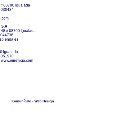
 // 08700 Igualada
38030434
s.com
 S.A
-48 // 08700 Igualada
38044736
splenda.es
00 Igualada
38051970
/
www.miretycia.com
Komunícalo - Web Design