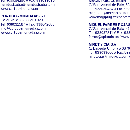
Tel. 938054250 // Fax. 938033630
MAGIN PUIG GUBERN
curtidosbadia@curtidosbadia.com
C/ Sant Antoni de Baix, 53
www.curtidosbadia.com
Tel. 938030434 // Fax. 9
magipuig@telefonica.net
CURTIDOS MUNTADAS S.L
www.magipuig.freeserver
C/Sol, 45 // 08700 Igualada
Tel. 938031587 // Fax. 938042683
MIGUEL FARRES ROJAS
info@curtidosmuntadas.com
C/ Sant Antoni de Baix, 46
www.curtidosmuntadas.com
Tel. 938037811 // Fax. 9
farres@splenda.es
/
www.
MIRET Y CIA S.A
C/ Baixada Unió, 7 // 087
Tel. 938033666 // Fax. 9
miretycia@miretycia.com