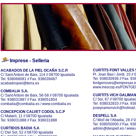
Imprese
- Selleria
CURTITS FONT VALLES S
ACABADOS DE LA PIEL OCAÑA S.C.P.
Pl. Joan Bas i Jordi, 10 /
C/ Sant Antoni de Baix, 114 // 08700 Igualada
Tel. 938030936 // Fax. 9
Tel. 938068081 // Fax. 938039487
fontgenoves@empresas.i
acabadospiel@terra.es
www.inescop.es/FONTG
COMBALIA S.A.
CURTITS VICH GALIMANY
C/ Sant Antoni de Baix, 56-58 // 08700 Igualada
C/ Sol, 67 // 08700 Iguala
Tel. 938031887 // Fax. 938051854
Tel. 938032833 // Fax. 9
combalia@combalia.es
/
www.combalia.es
josepramonvich@hotmail
CONCEPCION CALVET CODOL S.C.P
DESPELL S.A
C/ Mataró, 11 // 08700 Igualada
C/ Molí de l'Abadia, 28 //
Tel. 938031888 // Fax. 938031888
Tel. 938050000 // Fax. 9
CURTIDOS BADIA S.A
admin@despell.es
/
www.d
C/ Del Sol, 52 // 08700 Igualada