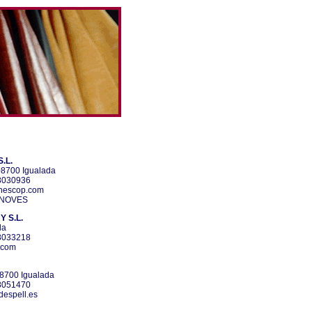
.L.
/ 08700 Igualada
38030936
nescop.com
ENOVES
 S.L.
da
38033218
.com
 08700 Igualada
38051470
espell.es