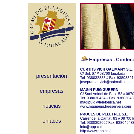
Empresas
- Confec
CURTITS VICH GALIMANY S.L.
C/ Sol, 67 // 08700 Igualada
presentación
Tel. 938032833 // Fax. 93803321
josepramonvich@hotmail.com
MAGIN PUIG GUBERN
empresas
C/ Sant Antoni de Baix, 53 // 087
Tel. 938030434 // Fax. 93803043
magipuig@telefonica.net
noticias
www.magipuig.freeservers.com
PROCÈS DE PELL I PEL S.L.
Carrer de la Caritat, 83 // 08700 
enlaces
Tel. 938030266// Fax. 93804948
info@ppp.cat
http://www.ppp.cat/