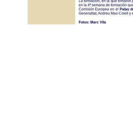
La formación, en la que tomaron p
en la 4ª semana de formación qu
Comisión Europea en el
Palau d
Generalitat, Andreu Mas-Colell y e
Fotos: Marc Vila